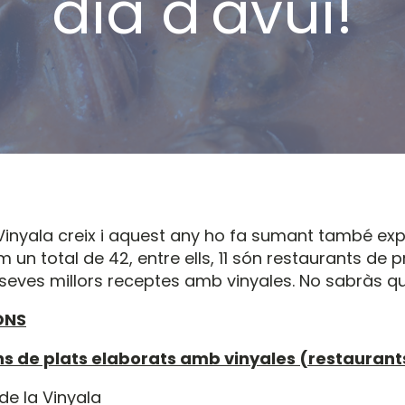
dia d'avui!
 Vinyala creix i aquest any ho fa sumant també exp
im un total de 42, entre ells, 11 són restaurants de 
seves millors receptes amb vinyales. No sabràs qui
ONS
s de plats elaborats amb vinyales (restaurant
 de la Vinyala