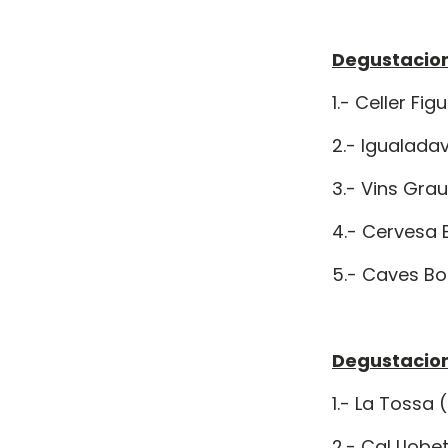
Degustacions
1.- Celler Fig
2.- Igualada
3.- Vins Grau
4.- Cervesa 
5.- Caves Bo
Degustacion
1.- La Tossa
2.- Cal Llob