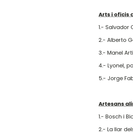
Arts i oficis
1.- Salvador 
2.- Alberto G
3.- Manel Ar
4.- Lyonel, 
5.- Jorge Fa
Artesans ali
1.- Bosch i 
2.- La llar 