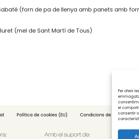
abaté (forn de pa de llenya amb panets amb fo
Buret (mel de Sant Martí de Tous)
Per oferir 
emmagatzem
consentime
el comport
consentir 
tat
Política de cookies (EU)
Condicions de compra
característ
A