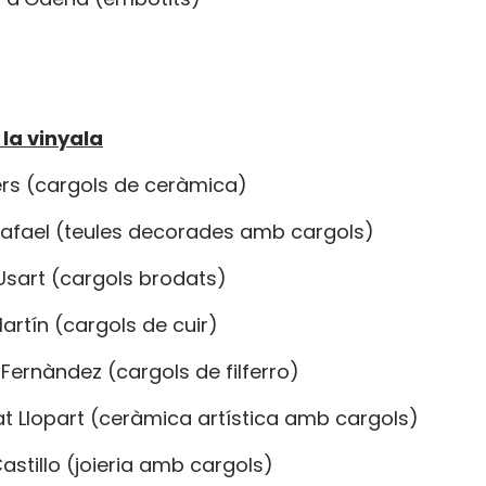
la vinyala
lers (cargols de ceràmica)
Rafael (teules decorades amb cargols)
 Usart (cargols brodats)
artín (cargols de cuir)
 Fernàndez (cargols de filferro)
at Llopart (ceràmica artística amb cargols)
Castillo (joieria amb cargols)