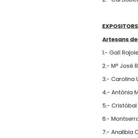
EXPOSITORS
Artesans de 
1.- Galí Rajo
2.- Mª José 
3.- Carolina
4.- Antònia M
5.- Cristóbal
6.- Montserr
7.- Analibia 