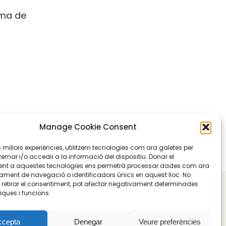
rma de
Manage Cookie Consent
les millors experiències, utilitzem tecnologies com ara galetes per
ar i/o accedir a la informació del dispositiu. Donar el
nt a aquestes tecnologies ens permetrà processar dades com ara
ament de navegació o identificadors únics en aquest lloc. No
o retirar el consentiment, pot afectar negativament determinades
Política cancel·lació o devolució
iques i funcions.
ccepta
Denegar
Veure preferències