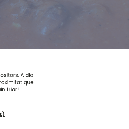
ositors. A dia
proximitat que
n triar!
s)