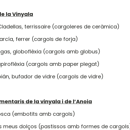
 de la Vinyala
Cladellas, terrissaire (cargoleres de ceràmica)
arcía, ferrer (cargols de forja)
tigas, globoflèxia (cargols amb globus)
papiroflèxia (cargols amb paper plegat)
bián, bufador de vidre (cargols de vidre)
mentaris de la vinyala i de l’Anoia
Biosca (embotits amb cargols)
dels meus dolços (pastissos amb formes de cargols