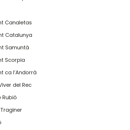
nt Canaletas
nt Catalunya
ant Samuntà
nt Scorpia
nt ca l’Andorrà
 Viver del Rec
e Rubió
 Traginer
ó