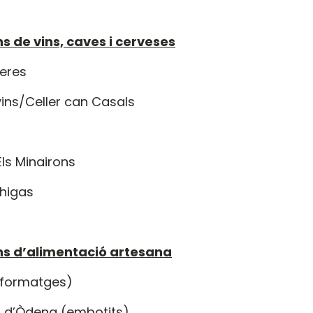
 de vins, caves i cerveses
ueres
vins/Celler can Casals
Els Minairons
higas
s d’alimentació artesana
 (formatges)
et d’Òdena (embotits)