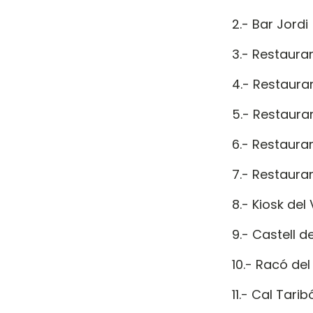
2.- Bar Jordi
3.- Restaura
4.- Restaura
5.- Restaur
6.- Restaura
7.- Restaura
8.- Kiosk del
9.- Castell d
10.- Racó del
11.- Cal Tarib