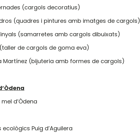
ernades (cargols decoratius)
dros (quadres i pintures amb imatges de cargols
Vinyals (samarretes amb cargols dibuixats)
a (taller de cargols de goma eva)
ca Martínez (bijuteria amb formes de cargols)
 d’Òdena
la mel d’Òdena
 ecològics Puig d’Aguilera