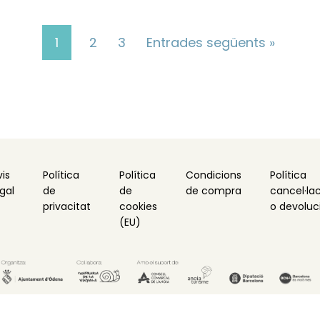
1
2
3
Entrades següents »
is
Política
Política
Condicions
Política
gal
de
de
de compra
cancel·lac
privacitat
cookies
o devoluc
(EU)